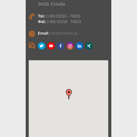
34100, Ελλάδα
Τηλ:
(+30) 22210 - 74223
Φαξ:
(+30) 22210 - 74223
Email:
info@linardos.gr