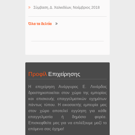
Σύμβαση, Δ. Χαλκιδέων, Νοέμβριος 2018
Όλα τα δελτία
Προφίλ
Επιχείρησης
Η επιχείρηση Ανάργυρος Ε. Λινάρδος
δραστηριοποιείται στον χώρο της εμπορίας
και επισκευής επαγγελματικών οχημάτων
πάντως τύπου. Η εικοσαετής εμπειρία μας
στον χώρο αποτελεί εγγύηση για κάθε
επαγγελματία ή δημόσιο φορέα.
Επισκεφθείτε μας για να επιλέξουμε μαζί το
επόμενο σας όχημα!