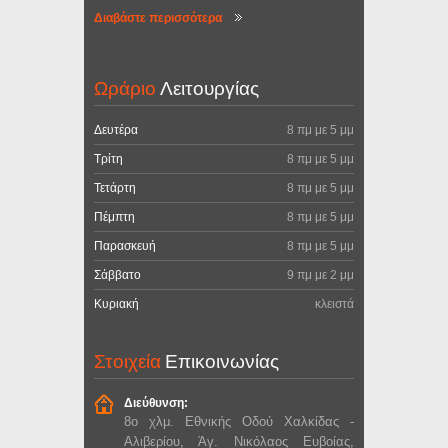
Διαβάστε περισσότερα
Ωράριο
Λειτουργίας
Δευτέρα
8 πμ με 5 μμ
Τρίτη
8 πμ με 5 μμ
Τετάρτη
8 πμ με 5 μμ
Πέμπτη
8 πμ με 5 μμ
Παρασκευή
8 πμ με 5 μμ
Σάββατο
9 πμ με 2 μμ
Κυριακή
κλειστά
Στοιχεία
Επικοινωνίας
Διεύθυνση:
8ο χλμ. Εθνικής Οδού Χαλκίδας -
Αλιβερίου, Άγ. Νικόλαος Ευβοίας,